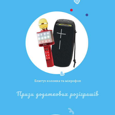
Блютуз колонка та мікрофон
Призи додаткових розіграшів