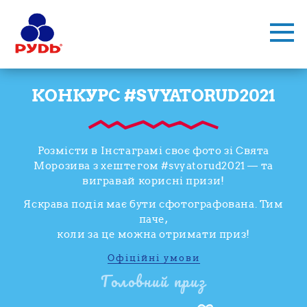
КОНКУРС #SVYATORUD2021
Розмісти в Інстаграмі своє фото зі Свята
Морозива
з хештегом #svyatorud2021 — та
вигравай
корисні призи!
Яскрава подія має бути сфотографована. Тим
паче,
коли за це можна отримати приз!
Офіційні умови
Головний приз