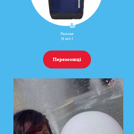
Рюкзак
(4 шт.)
Переможці