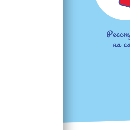
Реєст
на с