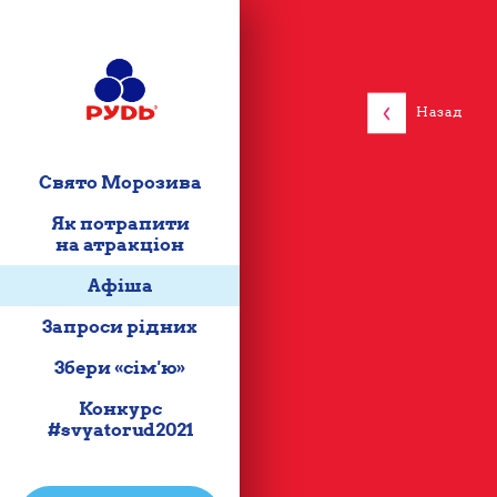
Назад
Свято Морозива
Як потрапити
на атракціон
Афіша
Запроси рідних
Збери «сім'ю»
Конкурс
#svyatorud2021