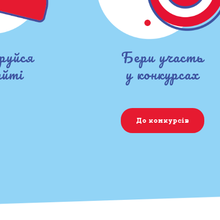
руйся
Бери участь
айті
у конкурсах
До конкурсів