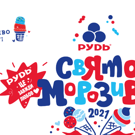
ИВО
ТІ