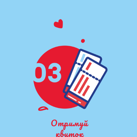
Отримуй
квиток