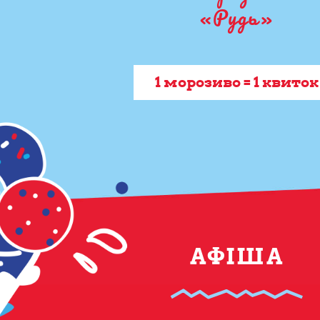
«Рудь»
1 морозиво = 1 квиток
АФІША