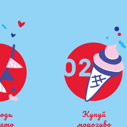
одь
Купуй
вято
морозиво