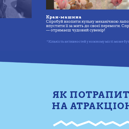
Кран-машина
Спробуй вхопити кульку механічною лапою
впустити її за мить до своєї перемоги. С
— отримаєш чудовий сувенір!
* Кількість активностей у кожному місті може бут
ЯК ПОТРАПИ
НА АТРАКЦІО