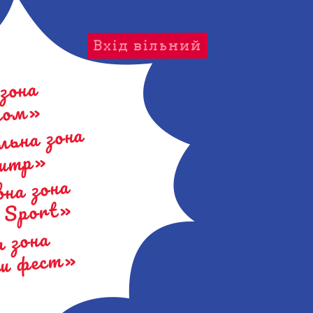
Вхід вільний
зона
ром»
льна зона
Jump»
на зона
t Sport»
а зона
и фест»