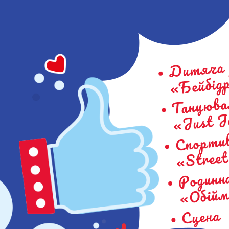
Дитяча 
«Бейбід
Танцюва
«Just 
Спортив
«Stree
Родинн
«Обійм
Сцена