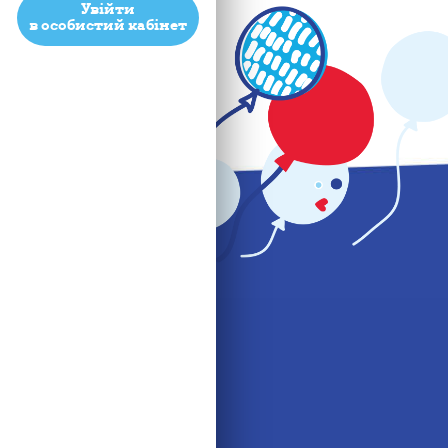
Увійти
в особистий кабінет