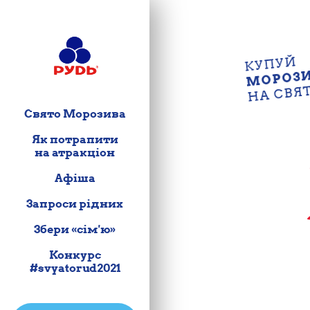
КУПУЙ
МОРОЗ
НА СВЯ
Свято Морозива
Як потрапити
на атракціон
Афіша
Запроси рідних
Збери «сім'ю»
Конкурс
#svyatorud2021