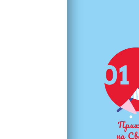
Прих
на С