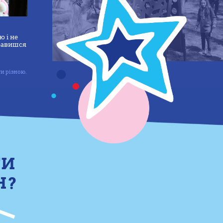
 і не
правишся
и різною.
ТИ
Н?