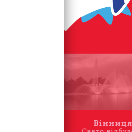
анківськ
Вінниц
дбулося
Свято відбул